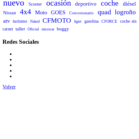
nuevo
ocasión
coche
diésel
deportivo
Scooter
4x4
quad
logroño
Moto
GOES
Nissan
Concesionario
CFMOTO
atv
turismo
gasolina
CFORCE
coche sin
Naked
ligier
taller
buggy
carnet
Oficial
microcar
Redes Sociales
Volver