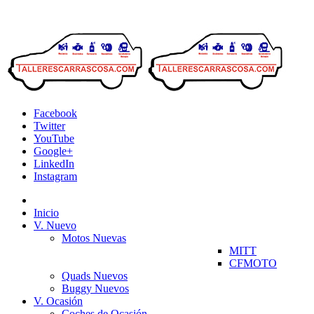
Facebook
Twitter
YouTube
Google+
LinkedIn
Instagram
Inicio
V. Nuevo
Motos Nuevas
MITT
CFMOTO
Quads Nuevos
Buggy Nuevos
V. Ocasión
Coches de Ocasión